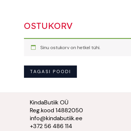
Skip
to
content
OSTUKORV
Sinu ostukorv on hetkel tühi.
TAGASI POODI
KindaButiik OÜ
Reg.kood 14882050
info@kindabutiik.ee
+372 56 486 114