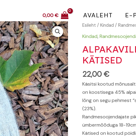
AVALEHT
E-
0,00
€
Alpakavillased
Esileht
/
Kindad
/
Randmes
helehallid
Kindad
,
Randmesoojend
kätised
ALPAKAVIL
kogus
KÄTISED
22,00
€
Käsitsi kootud mõnusalt
on koostisega 45% alpaka
lõng on segu pehmest “s
(23%).
Randmesoojendajate pik
ümbermõõduga 18-19cm
Kätised on kootud pöidla