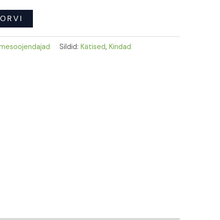
KORVI
mesoojendajad
Sildid:
Kätised
,
Kindad