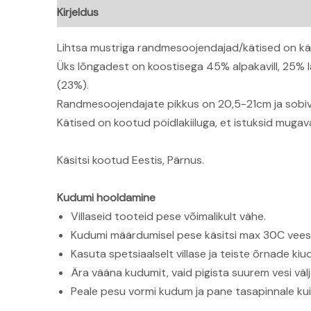
Kirjeldus
Lisainfo
Arvustused (0)
Lihtsa mustriga randmesoojendajad/kätised on käs
Üks lõngadest on koostisega 45% alpakavill, 25% l
(23%).
Randmesoojendajate pikkus on 20,5-21cm ja sob
Kätised on kootud pöidlakiiluga, et istuksid mugava
Käsitsi kootud Eestis, Pärnus.
Kudumi hooldamine
Villaseid tooteid pese võimalikult vähe.
Kudumi määrdumisel pese käsitsi max 30C vees
Kasuta spetsiaalselt villase ja teiste õrnade 
Ära vääna kudumit, vaid pigista suurem vesi välj
Peale pesu vormi kudum ja pane tasapinnale ku