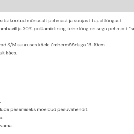
itsi kootud mõnusalt pehmest ja soojast topeltlõngast.
ambavill ja 30% polüamiidi ning teine lõng on segu pehmest “s
ivad S/M suuruses käele ümbermõõduga 18-19cm.
lt käes.
.
kiudude pesemiseks mõeldud pesuvahendit.
a.
ivama.