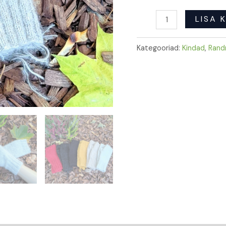
LISA 
Kategooriad:
Kindad
,
Rand