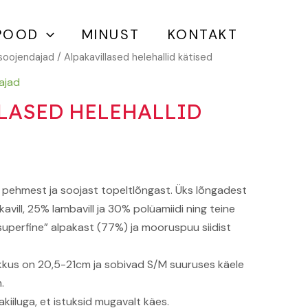
kogus
POOD
MINUST
KONTAKT
oojendajad
/ Alpakavillased helehallid kätised
ajad
LASED HELEHALLID
 pehmest ja soojast topeltlõngast. Üks lõngadest
vill, 25% lambavill ja 30% polüamiidi ning teine
uperfine” alpakast (77%) ja mooruspuu siidist
kus on 20,5-21cm ja sobivad S/M suuruses käele
.
kiiluga, et istuksid mugavalt käes.