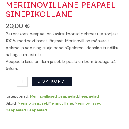
MERIINOVILLANE PEAPAEL
SINEPIKOLLANE
20,00
€
Patentkoes peapael on käsitsi kootud pehmest ja soojast
100% meriinovillasest lõngast. Meriinovill on mõnusalt
pehme ja soe ning ei aja pead sügelema. Ideaalne tundliku
nahaga inimestele.
Peapaela laius on 11cm ja sobib peale ümbermõõduga 54-
56cm.
LISA KORVI
Kategooriad:
Meriinovillased peapaelad
,
Peapaelad
Sildid:
Meriino peapael
,
Meriinovillane
,
Meriinovillased
peapaelad
,
Peapaelad