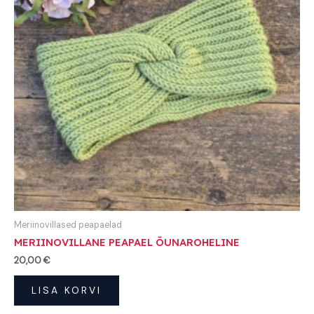
Meriinovillased peapaelad
MERIINOVILLANE PEAPAEL ÕUNAROHELINE
20,00
€
LISA KORVI