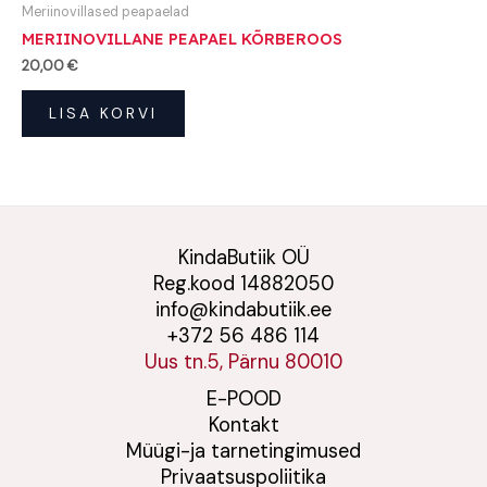
Meriinovillased peapaelad
MERIINOVILLANE PEAPAEL KÕRBEROOS
20,00
€
LISA KORVI
KindaButiik OÜ
Reg.kood 14882050
info@kindabutiik.ee
+372 56 486 114
Uus tn.5, Pärnu 80010
E-POOD
Kontakt
Müügi-ja tarnetingimused
Privaatsuspoliitika