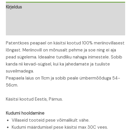
Kirjeldus
Lisainfo
Arvustused (0)
Patentkoes peapael on käsitsi kootud 100% meriinovillasest
lõngast. Meriinovill on mõnusalt pehme ja soe ning ei aja
pead sügelema. Ideaalne tundliku nahaga inimestele. Sobib
kanda nii kevad-sügisel, kui ka jahedamate ja tuuliste
suveilmadega.
Peapaela laius on 11cm ja sobib peale ümbermõõduga 54-
56cm.
Käsitsi kootud Eestis, Pärnus.
Kudumi hooldamine
Villaseid tooteid pese võimalikult vähe.
Kudumi määrdumisel pese käsitsi max 30C vees.