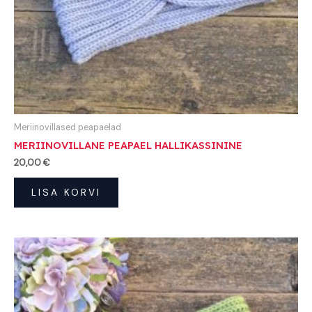
Meriinovillased peapaelad
MERIINOVILLANE PEAPAEL HALLIKASSININE
20,00
€
LISA KORVI