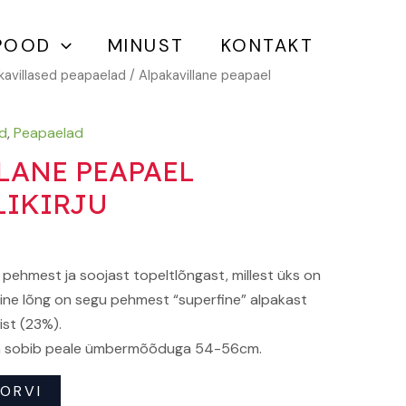
kogus
POOD
MINUST
KONTAKT
kavillased peapaelad
/ Alpakavillane peapael
ad
,
Peapaelad
LANE PEAPAEL
LIKIRJU
 pehmest ja soojast topeltlõngast, millest üks on
teine lõng on segu pehmest “superfine” alpakast
ist (23%).
 ja sobib peale ümbermõõduga 54-56cm.
KORVI