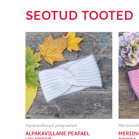
SEOTUD TOOTED
Alpakavillased peapaelad
Meriinovi
ALPAKAVILLANE PEAPAEL
MERIIN