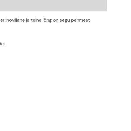
riinovillane ja teine lõng on segu pehmest
el.