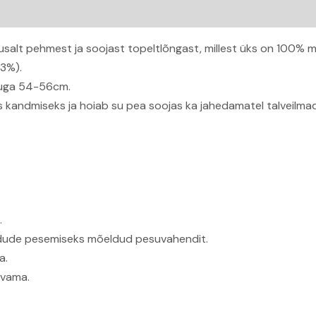
alt pehmest ja soojast topeltlõngast, millest üks on 100% me
23%).
duga 54-56cm.
s kandmiseks ja hoiab su pea soojas ka jahedamatel talveilmad
.
kiudude pesemiseks mõeldud pesuvahendit.
a.
ivama.