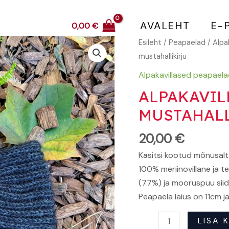
AVALEHT
E-
0,00
€
Alpakavillane
Esileht
/
Peapaelad
/
Alpa
peapael
mustahallikirju
mustahallikirju
Alpakavillased peapael
kogus
ALPAKAVIL
MUSTAHAL
20,00
€
Käsitsi kootud mõnusalt
100% meriinovillane ja 
(77%) ja mooruspuu siid
Peapaela laius on 11cm
LISA 