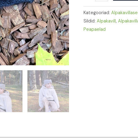
Kategooriad:
Alpakavillas
Sildid:
Alpakavill
,
Alpakavil
Peapaelad