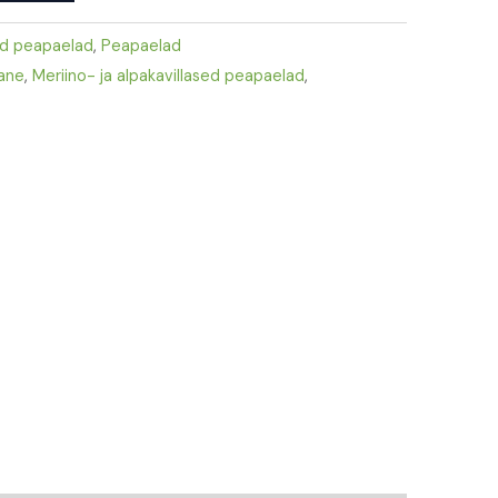
ed peapaelad
,
Peapaelad
lane
,
Meriino- ja alpakavillased peapaelad
,