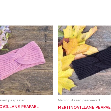
llased peapaelad
Meriinovillased peapaelad
OVILLANE PEAPAEL
MERIINOVILLANE PEAPAE