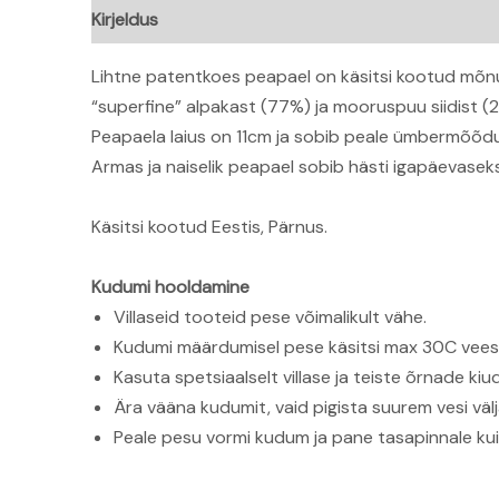
Kirjeldus
Lisainfo
Arvustused (0)
Lihtne patentkoes peapael on käsitsi kootud mõnus
“superfine” alpakast (77%) ja mooruspuu siidist (
Peapaela laius on 11cm ja sobib peale ümbermõõ
Armas ja naiselik peapael sobib hästi igapäevasek
Käsitsi kootud Eestis, Pärnus.
Kudumi hooldamine
Villaseid tooteid pese võimalikult vähe.
Kudumi määrdumisel pese käsitsi max 30C vees
Kasuta spetsiaalselt villase ja teiste õrnade 
Ära vääna kudumit, vaid pigista suurem vesi välj
Peale pesu vormi kudum ja pane tasapinnale ku