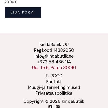
20,00
€
LISA KORVI
KindaButiik OÜ
Reg.kood 14882050
info@kindabutiik.ee
+372 56 486 114
Uus tn.5, Pärnu 80010
E-POOD
Kontakt
Müügi-ja tarnetingimused
Privaatsuspoliitika
Copyright © 2026 KindaButiik