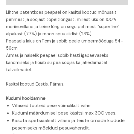
Lihtne patentkoes peapael on käsitsi kootud mõnusalt
pehmest ja soojast topeltlõngast, millest üks on 100%
meriinovillane ja teine lõng on segu pehmest “superfine”
alpakast (77%) ja mooruspuu siidist (23%).
Peapaela laius on 11cm ja sobib peale ümbermõõduga 54-
56cm.
Armas ja naiselik peapael sobib hästi igapäevaseks
kandmiseks ja hoiab su pea soojas ka jahedamatel
talveilmadel.
Käsitsi kootud Eestis, Pärnus.
Kudumi hooldamine
Villaseid tooteid pese võimalikult vähe.
Kudumi määrdumisel pese käsitsi max 30C vees.
Kasuta spetsiaalselt villase ja teiste õrnade kiudude
pesemiseks mõeldud pesuvahendit.