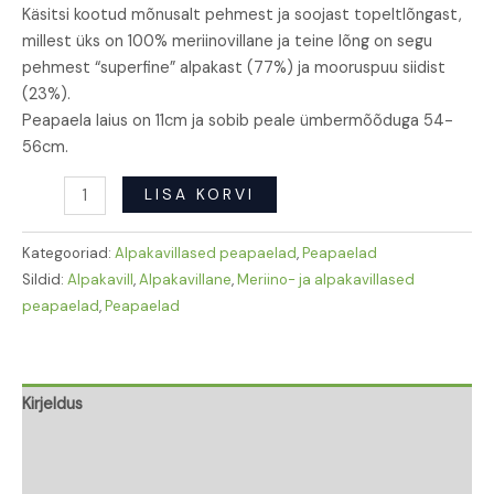
Käsitsi kootud mõnusalt pehmest ja soojast topeltlõngast,
millest üks on 100% meriinovillane ja teine lõng on segu
pehmest “superfine” alpakast (77%) ja mooruspuu siidist
(23%).
Peapaela laius on 11cm ja sobib peale ümbermõõduga 54-
56cm.
LISA KORVI
Kategooriad:
Alpakavillased peapaelad
,
Peapaelad
Sildid:
Alpakavill
,
Alpakavillane
,
Meriino- ja alpakavillased
peapaelad
,
Peapaelad
Kirjeldus
Lisainfo
Arvustused (0)