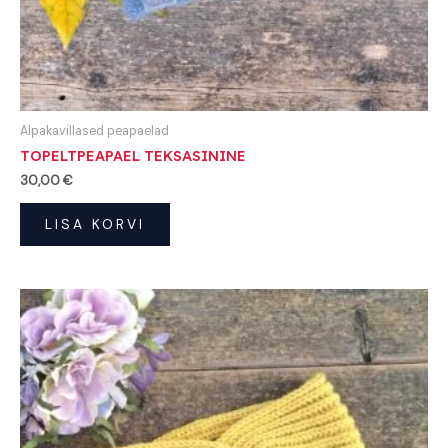
Alpakavillased peapaelad
TOPELTPEAPAEL TEKSASININE
30,00
€
LISA KORVI