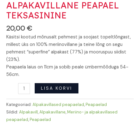
ALPAKAVILLANE PEAPAEL
TEKSASININE
20,00
€
Käsitsi kootud mõnusalt pehmest ja soojast topeltlõngast,
millest üks on 100% meriinovillane ja teine lõng on segu
pehmest “superfine” alpakast (77%) ja mooruspuu siidist
(23%).
Peapaela laius on 11cm ja sobib peale ümbermõõduga 54-
56cm.
LISA KORVI
Kategooriad:
Alpakavillased peapaelad
,
Peapaelad
Sildid:
Alpakavill
,
Alpakavillane
,
Meriino- ja alpakavillased
peapaelad
,
Peapaelad