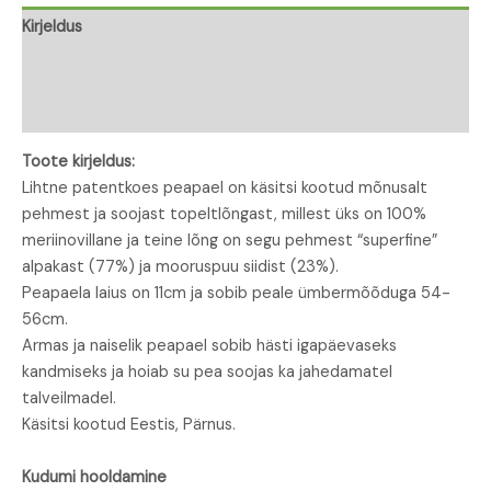
Kirjeldus
Lisainfo
Arvustused (0)
Toote kirjeldus:
Lihtne patentkoes peapael on käsitsi kootud mõnusalt
pehmest ja soojast topeltlõngast, millest üks on 100%
meriinovillane ja teine lõng on segu pehmest “superfine”
alpakast (77%) ja mooruspuu siidist (23%).
Peapaela laius on 11cm ja sobib peale ümbermõõduga 54-
56cm.
Armas ja naiselik peapael sobib hästi igapäevaseks
kandmiseks ja hoiab su pea soojas ka jahedamatel
talveilmadel.
Käsitsi kootud Eestis, Pärnus.
Kudumi hooldamine