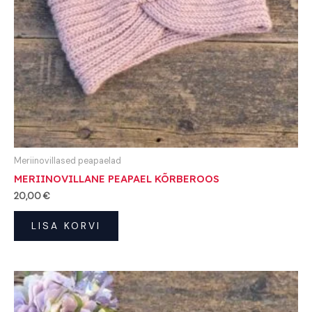
Meriinovillased peapaelad
MERIINOVILLANE PEAPAEL KÕRBEROOS
20,00
€
LISA KORVI