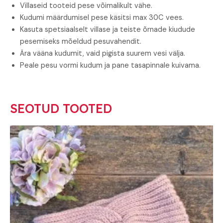
Villaseid tooteid pese võimalikult vähe.
Kudumi määrdumisel pese käsitsi max 30C vees.
Kasuta spetsiaalselt villase ja teiste õrnade kiudude
pesemiseks mõeldud pesuvahendit.
Ära vääna kudumit, vaid pigista suurem vesi välja.
Peale pesu vormi kudum ja pane tasapinnale kuivama.
SEOTUD TOOTED