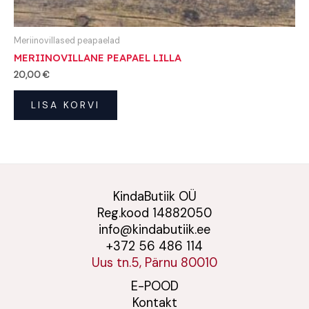
Meriinovillased peapaelad
MERIINOVILLANE PEAPAEL LILLA
20,00
€
LISA KORVI
KindaButiik OÜ
Reg.kood 14882050
info@kindabutiik.ee
+372 56 486 114
Uus tn.5, Pärnu 80010
E-POOD
Kontakt