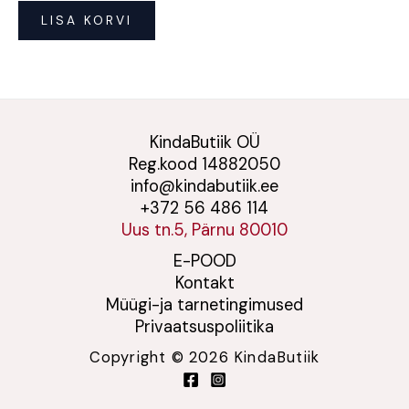
LISA KORVI
KindaButiik OÜ
Reg.kood 14882050
info@kindabutiik.ee
+372 56 486 114
Uus tn.5, Pärnu 80010
E-POOD
Kontakt
Müügi-ja tarnetingimused
Privaatsuspoliitika
Copyright © 2026 KindaButiik