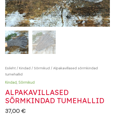
Esileht
/
Kindad
/
Sõrmikud
/ Alpakavillased sõrmkindad
tumehallid
Kindad
,
Sõrmikud
ALPAKAVILLASED
SÕRMKINDAD TUMEHALLID
37,00
€