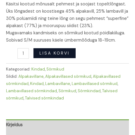
Käsitsi kootud mõnusalt pehmest ja soojast topeltlõngast.
Üks lõngadest on koostisega 45% alpakavill, 25% lambavill ja
30% polüamiidi ning teine lõng on segu pehmest “superfine”
alpakast (77%) ja mooruspuu siidist (23%).
Mugavamaks kandmiseks on sõrmikud kootud pöidlakiiluga.
Sobivad S/M suuruses käele ümbermõõduga 18-19cm.
LISA KORVI
Kategooriad:
Kindad
,
Sõrmikud
Sildid:
Alpakavillane
,
Alpakavillased sõrmikud
,
Alpakavillased
sõrmkindad
,
Kindad
,
Lambavillane
,
Lambavillased sõrmikud
,
Lambavillased sõrmkindad
,
Sõrmikud
,
Sõrmkindad
,
Talvised
sõrmikud
,
Talvised sõrmkindad
Kirjeldus