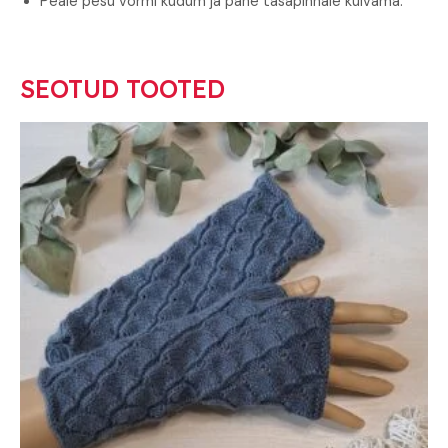
Peale pesu vormi kudum ja pane tasapinnale kuivama.
SEOTUD TOOTED