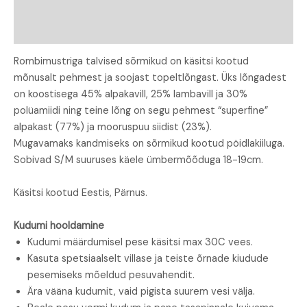
Lisainfo
Arvustused (0)
Rombimustriga talvised sõrmikud on käsitsi kootud
mõnusalt pehmest ja soojast topeltlõngast. Üks lõngadest
on koostisega 45% alpakavill, 25% lambavill ja 30%
polüamiidi ning teine lõng on segu pehmest “superfine”
alpakast (77%) ja mooruspuu siidist (23%).
Mugavamaks kandmiseks on sõrmikud kootud pöidlakiiluga.
Sobivad S/M suuruses käele ümbermõõduga 18-19cm.
Käsitsi kootud Eestis, Pärnus.
Kudumi hooldamine
Kudumi määrdumisel pese käsitsi max 30C vees.
Kasuta spetsiaalselt villase ja teiste õrnade kiudude
pesemiseks mõeldud pesuvahendit.
Ära vääna kudumit, vaid pigista suurem vesi välja.