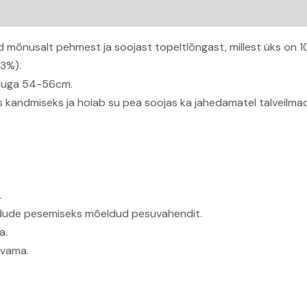
d mõnusalt pehmest ja soojast topeltlõngast, millest üks on 1
23%).
õduga 54-56cm.
s kandmiseks ja hoiab su pea soojas ka jahedamatel talveilmad
.
kiudude pesemiseks mõeldud pesuvahendit.
a.
ivama.