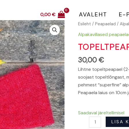
AVALEHT
E-
0,00
€
Topeltpeapael
Esileht
/
Peapaelad
/
Alpa
punane
Alpakavillased peapael
kogus
TOPELTPEA
30,00
€
Lihtne topeltpeapael (2
soojast topeltlõngast, m
pehmest “superfine” alp
Peapaela laius on 10cm
Saadaval järeltellimisel
LISA 