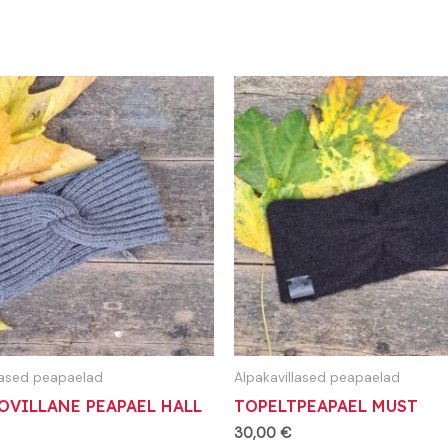
llased peapaelad
Alpakavillased peapaelad
OVILLANE PEAPAEL HALL
TOPELTPEAPAEL MUST
30,00
€