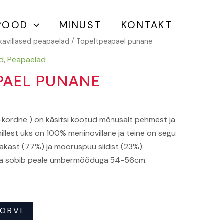
POOD
MINUST
KONTAKT
kavillased peapaelad
/ Topeltpeapael punane
ad
,
Peapaelad
PAEL PUNANE
-kordne ) on käsitsi kootud mõnusalt pehmest ja
illest üks on 100% meriinovillane ja teine on segu
akast (77%) ja mooruspuu siidist (23%).
 ja sobib peale ümbermõõduga 54-56cm.
KORVI