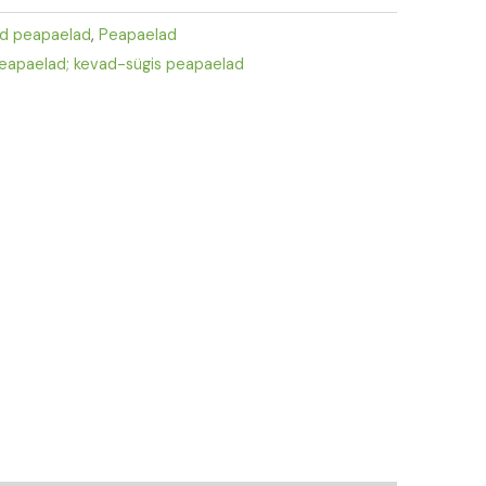
ed peapaelad
,
Peapaelad
peapaelad; kevad-sügis peapaelad