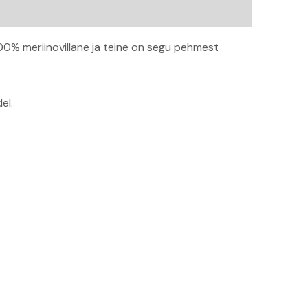
00% meriinovillane ja teine on segu pehmest
el.