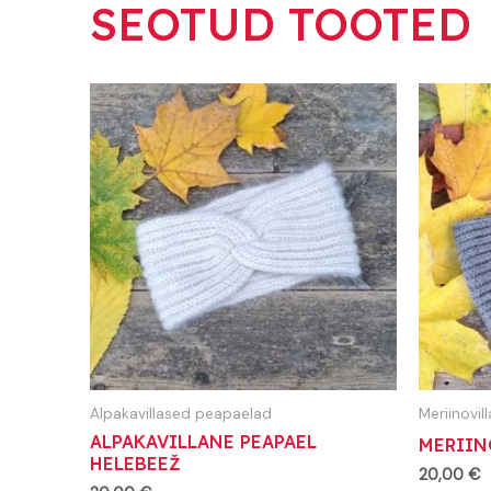
SEOTUD TOOTED
Alpakavillased peapaelad
Meriinovi
ALPAKAVILLANE PEAPAEL
MERIIN
HELEBEEŽ
20,00
€