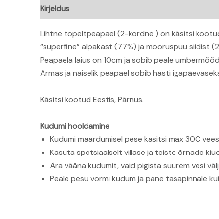
Kirjeldus
Lisainfo
Arvustused (0)
Lihtne topeltpeapael (2-kordne ) on käsitsi kootu
“superfine” alpakast (77%) ja mooruspuu siidist (
Peapaela laius on 10cm ja sobib peale ümbermõ
Armas ja naiselik peapael sobib hästi igapäevasek
Käsitsi kootud Eestis, Pärnus.
Kudumi hooldamine
Kudumi määrdumisel pese käsitsi max 30C vees
Kasuta spetsiaalselt villase ja teiste õrnade 
Ära vääna kudumit, vaid pigista suurem vesi välj
Peale pesu vormi kudum ja pane tasapinnale ku