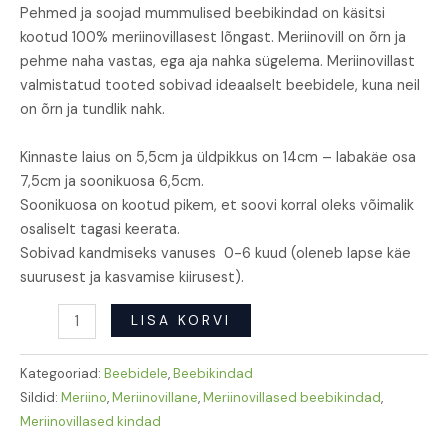
Pehmed ja soojad mummulised beebikindad on käsitsi
kootud 100% meriinovillasest lõngast. Meriinovill on õrn ja
pehme naha vastas, ega aja nahka sügelema. Meriinovillast
valmistatud tooted sobivad ideaalselt beebidele, kuna neil
on õrn ja tundlik nahk.
Kinnaste laius on 5,5cm ja üldpikkus on 14cm – labakäe osa
7,5cm ja soonikuosa 6,5cm.
Soonikuosa on kootud pikem, et soovi korral oleks võimalik
osaliselt tagasi keerata.
Sobivad kandmiseks vanuses 0-6 kuud (oleneb lapse käe
suurusest ja kasvamise kiirusest).
LISA KORVI
Kategooriad:
Beebidele
,
Beebikindad
Sildid:
Meriino
,
Meriinovillane
,
Meriinovillased beebikindad
,
Meriinovillased kindad