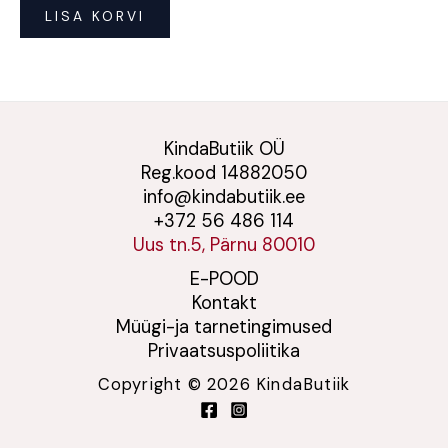
LISA KORVI
KindaButiik OÜ
Reg.kood 14882050
info@kindabutiik.ee
+372 56 486 114
Uus tn.5, Pärnu 80010
E-POOD
Kontakt
Müügi-ja tarnetingimused
Privaatsuspoliitika
Copyright © 2026 KindaButiik