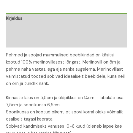
Kirjeldus
Lisainfo
Arvustused (0)
Pehmed ja soojad mummulised beebikindad on käsitsi
kootud 100% meriinovillasest lõngast. Meriinovill on õrn ja
pehme naha vastas, ega aja nahka sügelema. Meriinovillast
valmistatud tooted sobivad ideaalselt beebidele, kuna neil
on õrn ja tundlik nahk.
Kinnaste laius on 5,5cm ja üldpikkus on 14cm – labakäe osa
7,5cm ja soonikuosa 6,5cm.
Soonikuosa on kootud pikem, et soovi korral oleks võimalik
osaliselt tagasi keerata.
Sobivad kandmiseks vanuses 0-6 kuud (oleneb lapse käe