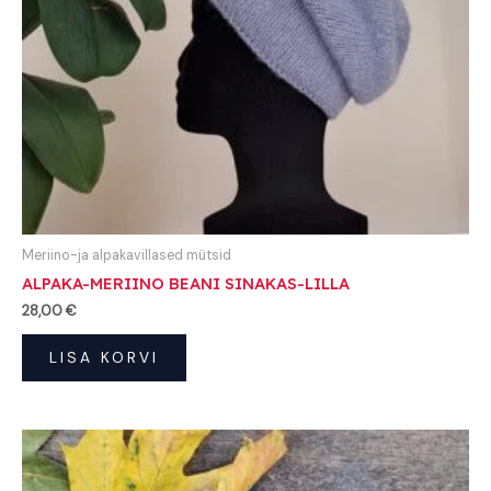
Meriino-ja alpakavillased mütsid
ALPAKA-MERIINO BEANI SINAKAS-LILLA
28,00
€
LISA KORVI