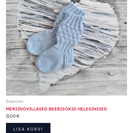
Beebidele
MERIINOVILLASED BEEBISOKID HELESINISED
12,00
€
LISA KORVI