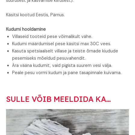
suurusest ja kasvamise kiirusest).
Käsitsi kootud Eestis, Pärnus.
Kudumi hooldamine
Villaseid tooteid pese võimalikult vähe.
Kudumi määrdumisel pese käsitsi max 30C vees.
Kasuta spetsiaalselt villase ja teiste õrnade kiudude
pesemiseks mõeldud pesuvahendit.
Ära vääna kudumit, vaid pigista suurem vesi välja.
Peale pesu vormi kudum ja pane tasapinnale kuivama.
SULLE VÕIB MEELDIDA KA…