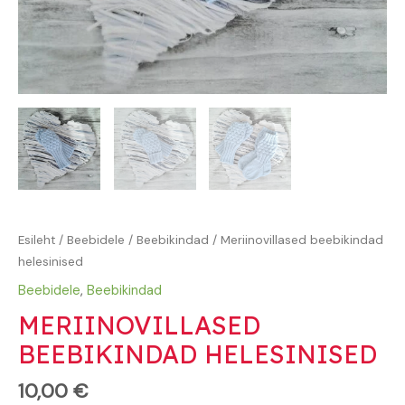
Esileht
/
Beebidele
/
Beebikindad
/ Meriinovillased beebikindad
helesinised
Beebidele
,
Beebikindad
MERIINOVILLASED
BEEBIKINDAD HELESINISED
10,00
€