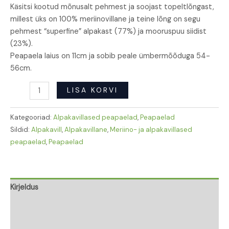
Käsitsi kootud mõnusalt pehmest ja soojast topeltlõngast,
millest üks on 100% meriinovillane ja teine lõng on segu
pehmest “superfine” alpakast (77%) ja mooruspuu siidist
(23%).
Peapaela laius on 11cm ja sobib peale ümbermõõduga 54-
56cm.
LISA KORVI
Kategooriad:
Alpakavillased peapaelad
,
Peapaelad
Sildid:
Alpakavill
,
Alpakavillane
,
Meriino- ja alpakavillased
peapaelad
,
Peapaelad
Kirjeldus
Lisainfo
Arvustused (0)