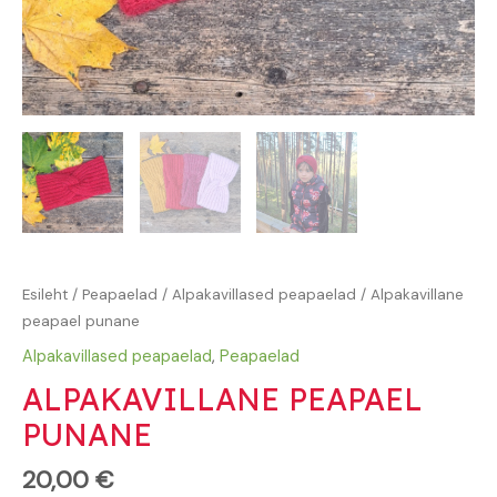
Esileht
/
Peapaelad
/
Alpakavillased peapaelad
/ Alpakavillane
peapael punane
Alpakavillased peapaelad
,
Peapaelad
ALPAKAVILLANE PEAPAEL
PUNANE
20,00
€