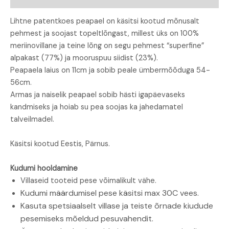
Lihtne patentkoes peapael on käsitsi kootud mõnusalt
pehmest ja soojast topeltlõngast, millest üks on 100%
meriinovillane ja teine lõng on segu pehmest “superfine”
alpakast (77%) ja mooruspuu siidist (23%).
Peapaela laius on 11cm ja sobib peale ümbermõõduga 54-
56cm.
Armas ja naiselik peapael sobib hästi igapäevaseks
kandmiseks ja hoiab su pea soojas ka jahedamatel
talveilmadel.
Käsitsi kootud Eestis, Pärnus.
Kudumi hooldamine
Villaseid tooteid pese võimalikult vähe.
Kudumi määrdumisel pese käsitsi max 30C vees.
Kasuta spetsiaalselt villase ja teiste õrnade kiudude
pesemiseks mõeldud pesuvahendit.