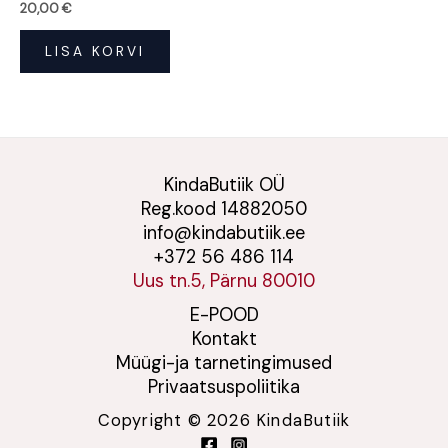
20,00
€
LISA KORVI
KindaButiik OÜ
Reg.kood 14882050
info@kindabutiik.ee
+372 56 486 114
Uus tn.5, Pärnu 80010
E-POOD
Kontakt
Müügi-ja tarnetingimused
Privaatsuspoliitika
Copyright © 2026 KindaButiik