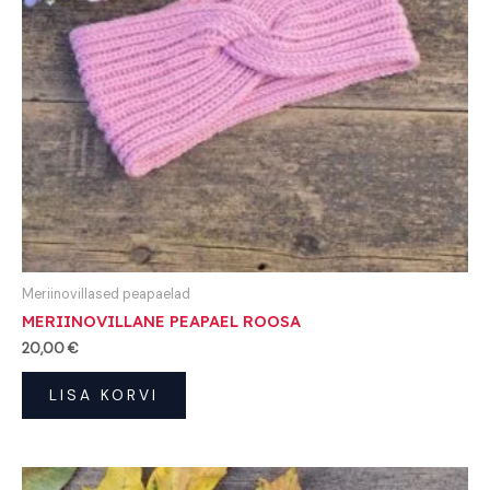
Meriinovillased peapaelad
MERIINOVILLANE PEAPAEL ROOSA
20,00
€
LISA KORVI